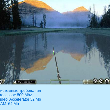
истемные требования
rocessor: 800 Mhz
ideo: Accelerator 32 Mb
AM: 64 Mb