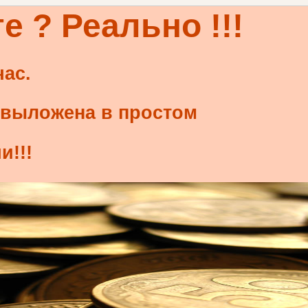
е ? Реально !!!
час.
 выложена в простом
и!!!