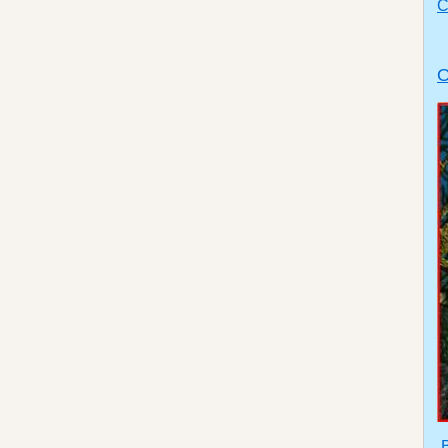
С
O
В