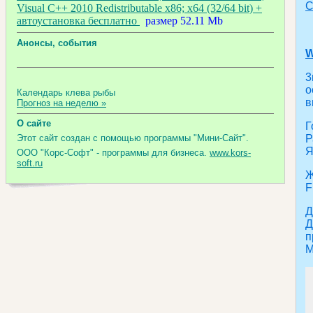
С
Visual C++ 2010 Redistributable х86; х64 (32/64 bit) +
автоустановка бесплатно
размер 52.11 Mb
Анонсы, события
W
3
о
Календарь клева рыбы
в
Прогноз на неделю »
О сайте
Г
Р
Этот сайт создан с помощью программы "Мини-Сайт".
Я
ООО "Корс-Софт" - программы для бизнеса.
www.kors-
soft.ru
Ж
F
Д
Д
п
М