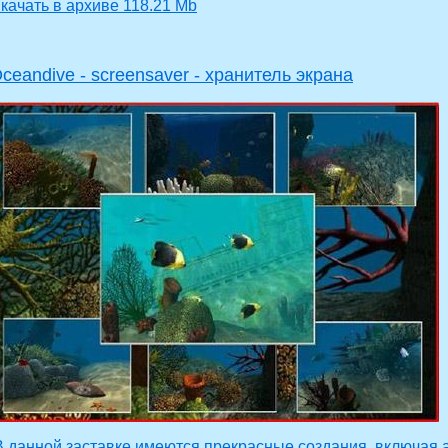
качать в архиве 118.21 Mb
ceandive - screensaver - хранитель экрана
 данной заставке имеются прекрасные создания, включая а