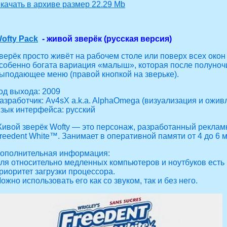
качать в архиве размер 22.29 Mb
ofty Pack
- живой зверёк (русская версия)
верёк просто живёт на рабочем столе или поверх всех окон
собенно богата вариация «малыш», которая после полуноч
ыподающее меню (правой кнопкой на зверьке).
од выхода: 2009
азработчик: Av4sX a.k.a. AlphaOmega (визуализация и ожив
зык интерфейса: русский
ивой зверёк Wofty — это персонаж, разработанный рекла
reedent White™. Занимает в оперативной памяти от 4 до 6 м
ополнительная информация:
ля относительно медленных компьютеров и ноутбуков есть 
риоритет загрузки процессора.
ожно использовать его как со звуком, так и без него.