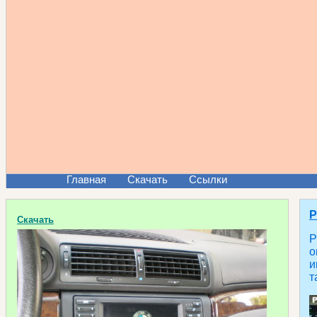
Главная
Скачать
Ссылки
P
Скачать
P
о
и
т